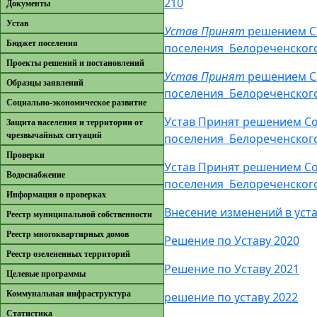
210
Документы
Устав
Устав Принят
решением Со
Бюджет поселения
поселения Белореченского
Проекты решений и постановлений
Устав Принят
решением Со
Образцы заявлений
поселения Белореченского
Cоциально-экономическое развитие
Устав Принят решением Со
Защита населения и территории от
чрезвычайных ситуаций
поселения Белореченского
Проверки
Устав Принят решением Со
Водоснабжение
поселения Белореченского
Информация о проверках
Внесение изменений в уста
Реестр муниципальной собственности
Реестр многоквартирных домов
Решение по Уставу 2020
Реестр озелененных территорий
Решение по Уставу 2021
Целевые программы
Коммунальная инфраструктура
решение по уставу 2022
Cтатистика