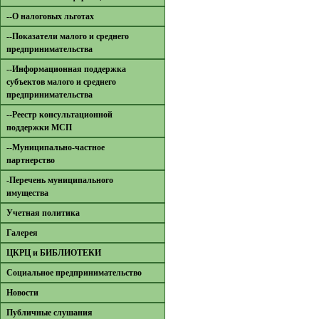
--О налоговых льготах
--Показатели малого и среднего
предпринимательства
--Информационная поддержка
субъектов малого и среднего
предпринимательства
--Реестр консультационной
поддержки МСП
--Муниципально-частное
партнерство
-Перечень муниципального
имущества
Учетная политика
Галерея
ЦКРЦ и БИБЛИОТЕКИ
Социальное предпринимательство
Новости
Публичные слушания