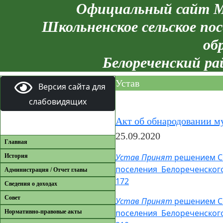
Официальный сайт М
Школьненское сельское пос
об
Белореченский ра
Устав
Версия сайта для
слабовидящих
Акт об обнародовании м
25.09.2020
Главная
Устав Принят
решением Со
История
поселения Белореченского
Администрация / Отчет главы
172
Сведения о доходах
Совет
Устав Принят
решением Со
поселения Белореченского
Нормативно-правовые акты