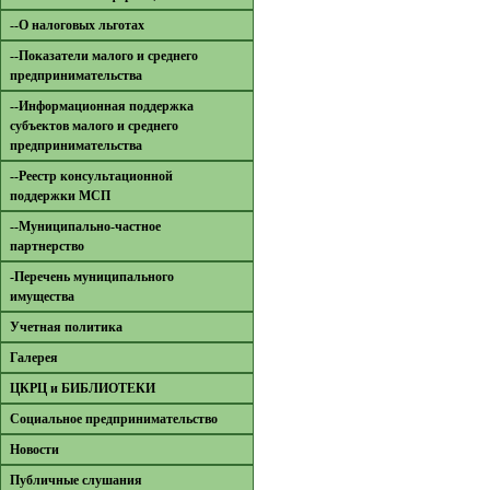
--О налоговых льготах
--Показатели малого и среднего
предпринимательства
--Информационная поддержка
субъектов малого и среднего
предпринимательства
--Реестр консультационной
поддержки МСП
--Муниципально-частное
партнерство
-Перечень муниципального
имущества
Учетная политика
Галерея
ЦКРЦ и БИБЛИОТЕКИ
Социальное предпринимательство
Новости
Публичные слушания