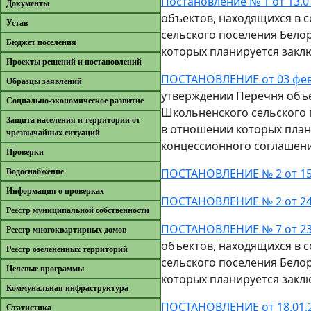
Постановление № 1 от 13.0
Документы
объектов, находящихся в 
Устав
сельского поселения Бело
Бюджет поселения
которых планируется закл
Проекты решений и постановлений
ПОСТАНОВЛЕНИЕ от 03 фев
Образцы заявлений
утверждении Перечня объе
Cоциально-экономическое развитие
Школьненского сельского 
Защита населения и территории от
в отношении которых пла
чрезвычайных ситуаций
концессионного соглашен
Проверки
ПОСТАНОВЛЕНИЕ № 2 от 15
Водоснабжение
Информация о проверках
ПОСТАНОВЛЕНИЕ № 2 от 24
Реестр муниципальной собственности
ПОСТАНОВЛЕНИЕ № 7 от 23
Реестр многоквартирных домов
объектов, находящихся в 
Реестр озелененных территорий
сельского поселения Бело
Целевые программы
которых планируется закл
Коммунальная инфраструктура
ПОСТАНОВЛЕНИЕ от 18.01.
Cтатистика