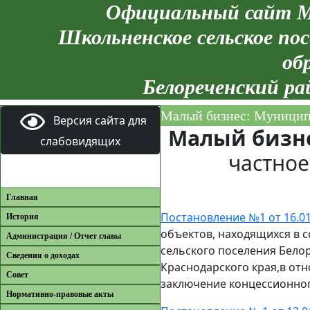
Официальный сайт М
Школьненское сельское пос
об
Белореченский ра
Малый бизнес: Муницип
Версия сайта для
Малый бизн
слабовидящих
частное
Главная
Постановление №1 от 16.01
История
объектов, находящихся в 
Администрация / Отчет главы
сельского поселения Бело
Сведения о доходах
Краснодарского края,в от
Совет
заключение концессионно
Нормативно-правовые акты