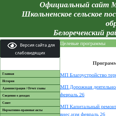
Официальный сайт М
Школьненское сельское пос
об
Белореченский ра
Целевые программы
Версия сайта для
слабовидящих
Программ
Главная
МП Благоустройство тер
История
МП Дорожная деятельнос
Администрация / Отчет главы
февраль 26
Сведения о доходах
Совет
МП Капитальный ремонт
Нормативно-правовые акты
внес.изм февраль 26