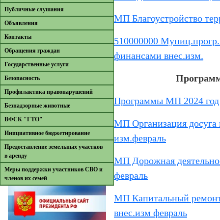
Публичные слушания
МП Благоустройство тер
Объявления
Контакты
510000000 Муниц.прогр.
Обращения граждан
финансами внес.изм.
Государственные услуги
Программ
Безопасность
Профилактика правонарушений
Программы МП 2024 год
Безнадзорные животные
ВФСК "ГТО"
МП Организация досуга 
Инициативное бюджетирование
изм.февраль
Предоставление земельных участков
в аренду
МП Дорожная деятельнос
Меры поддержки участников СВО и
февраль
членов их семей
МП Капитальный ремонт
внес.изм февраль