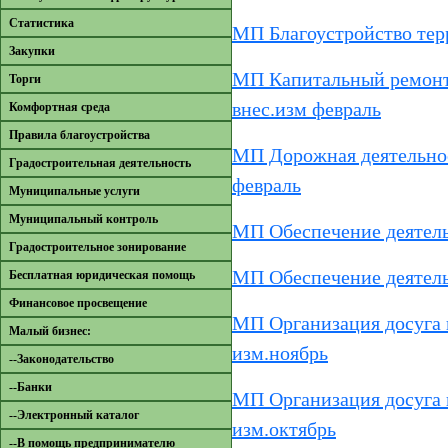
Cтатистика
МП Благоустройство терр
Закупки
МП Капитальный ремонт
Торги
внес.изм февраль
Комфортная среда
Правила благоустройства
МП Дорожная деятельнос
Градостроительная деятельность
февраль
Муниципальные услуги
Муниципальный контроль
МП Обеспечение деятель
Градостроительное зонирование
МП Обеспечение деятельн
Бесплатная юридическая помощь
Финансовое просвещение
МП Организация досуга 
Малый бизнес:
изм.ноябрь
--Законодательство
--Банки
МП Организация досуга 
--Электронный каталог
изм.октябрь
--В помощь предпринимателю