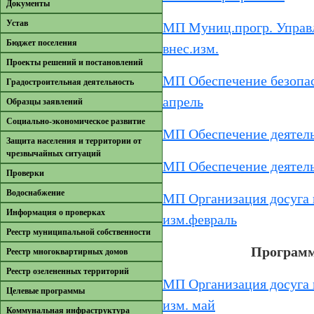
Документы
Устав
МП Муниц.прогр. Управ
Бюджет поселения
внес.изм.
Проекты решений и постановлений
МП Обеспечение безопас
Градостроительная деятельность
апрель
Образцы заявлений
Cоциально-экономическое развитие
МП Обеспечение деятельн
Защита населения и территории от
чрезвычайных ситуаций
МП Обеспечение деятельн
Проверки
Водоснабжение
МП Организация досуга 
Информация о проверках
изм.февраль
Реестр муниципальной собственности
Программ
Реестр многоквартирных домов
Реестр озелененных территорий
МП Организация досуга 
Целевые программы
изм. май
Коммунальная инфраструктура