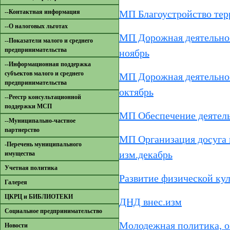
--Контактная информация
МП Благоустройство тер
--О налоговых льготах
МП Дорожная деятельнос
--Показатели малого и среднего
предпринимательства
ноябрь
--Информационная поддержка
субъектов малого и среднего
МП Дорожная деятельнос
предпринимательства
октябрь
--Реестр консультационной
поддержки МСП
МП Обеспечение деятельн
--Муниципально-частное
партнерство
МП Организация досуга 
-Перечень муниципального
изм.декабрь
имущества
Учетная политика
Развитие физической кул
Галерея
ЦКРЦ и БИБЛИОТЕКИ
ДНД внес.изм
Социальное предпринимательство
Молодежная политика, оз
Новости