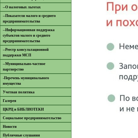
--О налоговых льготах
--Показатели малого и среднего
предпринимательства
--Информационная поддержка
субъектов малого и среднего
предпринимательства
--Реестр консультационной
поддержки МСП
--Муниципально-частное
партнерство
-Перечень муниципального
имущества
Учетная политика
Галерея
ЦКРЦ и БИБЛИОТЕКИ
Социальное предпринимательство
Новости
Публичные слушания