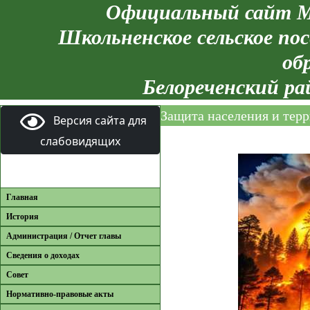
Официальный сайт М
Школьненское сельское пос
об
Белореченский ра
Защита населения и тер
Версия сайта для
слабовидящих
Главная
История
Администрация / Отчет главы
Сведения о доходах
Совет
Нормативно-правовые акты