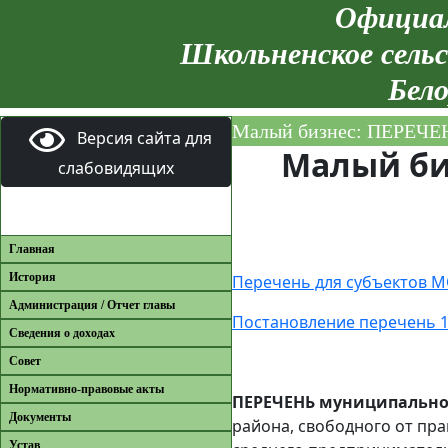
Официал
Школьненское сельс
Бело
Малый бизнес: ПЕРЕЧЕН
Версия сайта для
Малый би
слабовидящих
Главная
История
Перечень для субъектов М
Администрация / Отчет главы
Постановление перечень 1
Сведения о доходах
Совет
Нормативно-правовые акты
ПЕРЕЧЕНЬ муниципальног
Документы
района, свободного от пр
Устав