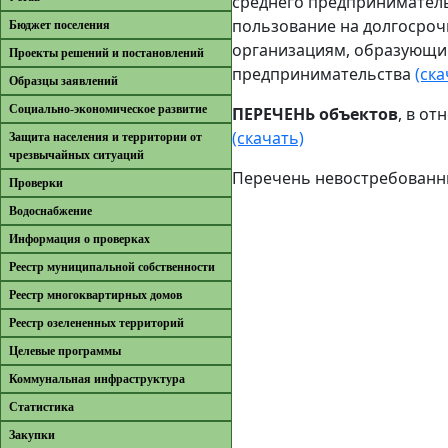
среднего предпринимательс
пользование на долгосроч
Бюджет поселения
организациям, образующим
Проекты решений и постановлений
предпринимательства
(ска
Образцы заявлений
Cоциально-экономическое развитие
ПЕРЕЧЕНЬ объектов
, в о
(скачать)
Защита населения и территории от
чрезвычайных ситуаций
Перечень невостребованн
Проверки
Водоснабжение
Информация о проверках
Реестр муниципальной собственности
Реестр многоквартирных домов
Реестр озелененных территорий
Целевые программы
Коммунальная инфраструктура
Cтатистика
Закупки