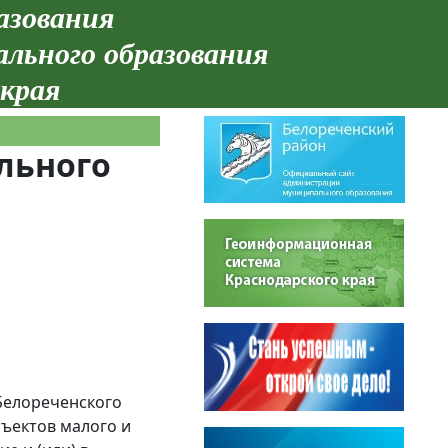
азования
ального образования
 края
льного
елореченского
бъектов малого и