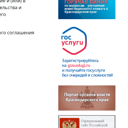
е и (или) в
ельства и
его
ого соглашения