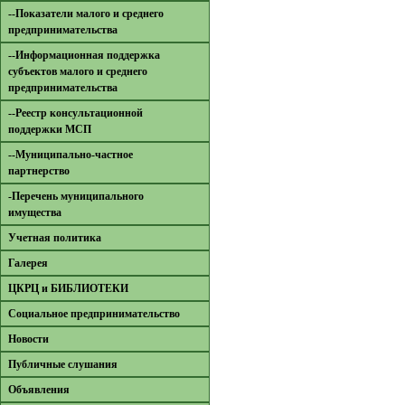
--Показатели малого и среднего
предпринимательства
--Информационная поддержка
субъектов малого и среднего
предпринимательства
--Реестр консультационной
поддержки МСП
--Муниципально-частное
партнерство
-Перечень муниципального
имущества
Учетная политика
Галерея
ЦКРЦ и БИБЛИОТЕКИ
Социальное предпринимательство
Новости
Публичные слушания
Объявления