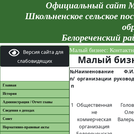
Официальный сайт М
Школьненское сельское пос
об
Белореченский ра
Малый бизнес: Контакт
Версия сайта для
Малый биз
слабовидящих
№
Наименование
Ф.И
п/
организации
руково
п
Главная
История
Администрация / Отчет главы
1
Общественная
Голо
Сведения о доходах
не
Оле
коммерческая
Валер
Совет
организация
Нормативно-правовые акты
Белореченская