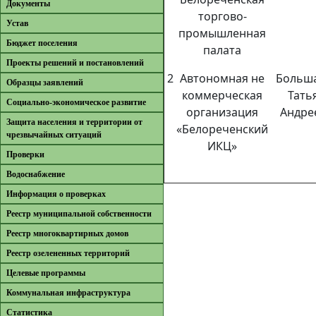
Документы
торгово-
Устав
промышленная
Бюджет поселения
палата
Проекты решений и постановлений
2
Автономная не
Больш
Образцы заявлений
коммерческая
Тать
Cоциально-экономическое развитие
организация
Андре
Защита населения и территории от
«Белореченский
чрезвычайных ситуаций
ИКЦ»
Проверки
Водоснабжение
Информация о проверках
Реестр муниципальной собственности
Реестр многоквартирных домов
Реестр озелененных территорий
Целевые программы
Коммунальная инфраструктура
Cтатистика