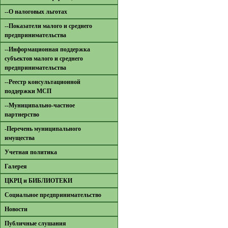
--О налоговых льготах
--Показатели малого и среднего
предпринимательства
--Информационная поддержка
субъектов малого и среднего
предпринимательства
--Реестр консультационной
поддержки МСП
--Муниципально-частное
партнерство
-Перечень муниципального
имущества
Учетная политика
Галерея
ЦКРЦ и БИБЛИОТЕКИ
Социальное предпринимательство
Новости
Публичные слушания