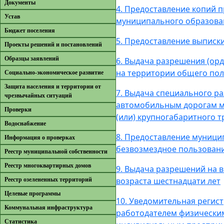
Документы
4. Предоставление копий 
Устав
муниципального образова
Бюджет поселения
5. Предоставление выписк
Проекты решений и постановлений
Образцы заявлений
6. Выдача разрешения (ор
на территории общего по
Cоциально-экономическое развитие
Защита населения и территории от
7. Выдача специального р
чрезвычайных ситуаций
автомобильным дорогам м
Проверки
(или) крупногабаритного т
Водоснабжение
8. Предоставление муници
Информация о проверках
безвозмездное пользовани
Реестр муниципальной собственности
Реестр многоквартирных домов
9. Выдача разрешений на в
возраста шестнадцати лет
Реестр озелененных территорий
Целевые программы
10. Уведомительная регист
Коммунальная инфраструктура
работодателем физически
Cтатистика