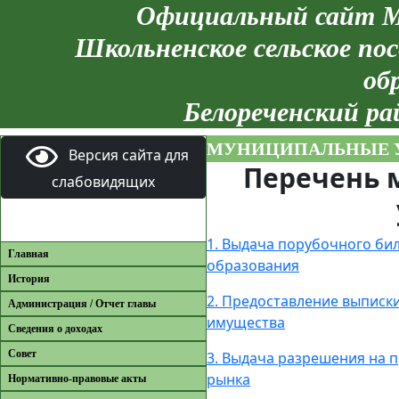
Официальный сайт М
Школьненское сельское пос
об
Белореченский ра
МУНИЦИПАЛЬНЫЕ 
Версия сайта для
Перечень 
слабовидящих
1. Выдача порубочного би
Главная
образования
История
2. Предоставление выписк
Администрация / Отчет главы
имущества
Сведения о доходах
Совет
3. Выдача разрешения на 
рынка
Нормативно-правовые акты