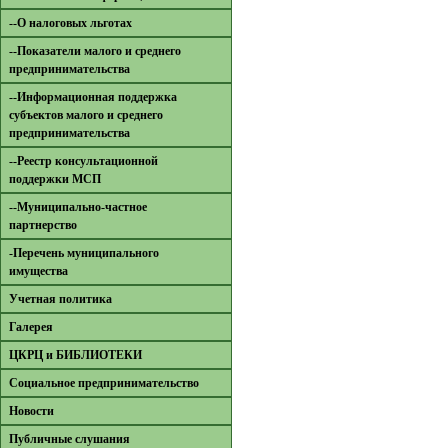
--О налоговых льготах
--Показатели малого и среднего
предпринимательства
--Информационная поддержка
субъектов малого и среднего
предпринимательства
--Реестр консультационной
поддержки МСП
--Муниципально-частное
партнерство
-Перечень муниципального
имущества
Учетная политика
Галерея
ЦКРЦ и БИБЛИОТЕКИ
Социальное предпринимательство
Новости
Публичные слушания