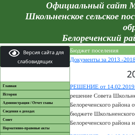
Официальный сайт М
Школьненское сельское пос
об
Белореченский ра
Бюджет поселения
Версия сайта для
Документы за 2013 -201
слабовидящих
2
РЕШЕНИЕ от 14.02.201
Главная
История
решение Совета Школьне
Администрация / Отчет главы
Белореченского района о
Сведения о доходах
бюджете Школьненского 
Совет
Белореченского района н
Нормативно-правовые акты