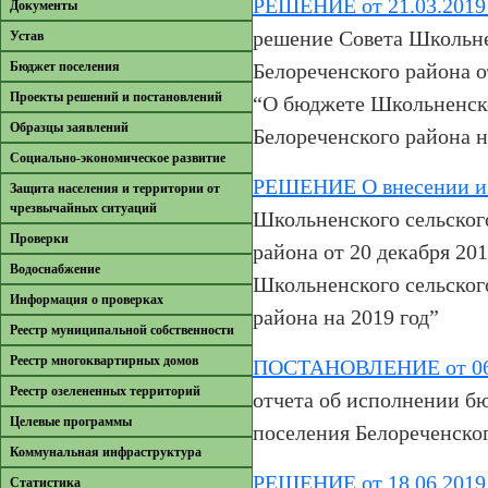
РЕШЕНИЕ от 21.03.2019
Документы
решение Совета Школьне
Устав
Бюджет поселения
Белореченского района о
Проекты решений и постановлений
“О бюджете Школьненско
Образцы заявлений
Белореченского района н
Cоциально-экономическое развитие
РЕШЕНИЕ О внесении и
Защита населения и территории от
чрезвычайных ситуаций
Школьненского сельског
Проверки
района от 20 декабря 20
Водоснабжение
Школьненского сельског
Информация о проверках
района на 2019 год”
Реестр муниципальной собственности
Реестр многоквартирных домов
ПОСТАНОВЛЕНИЕ от 06.
Реестр озелененных территорий
отчета об исполнении б
Целевые программы
поселения Белореченског
Коммунальная инфраструктура
РЕШЕНИЕ от 18.06.2019
Cтатистика