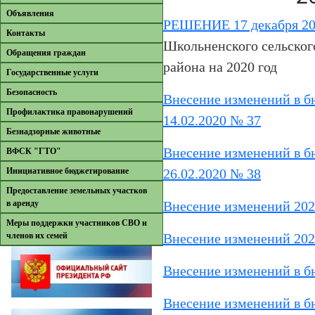
Объявления
РЕШЕНИЕ 17 декабря 201
Контакты
Школьненского сельског
Обращения граждан
района на 2020 год
Государственные услуги
Безопасность
Внесение изменений в б
Профилактика правонарушений
14.02.2020 № 37
Безнадзорные животные
Внесение изменений в б
ВФСК "ГТО"
Инициативное бюджетирование
26.02.2020 № 38
Предоставление земельных участков
в аренду
Внесение изменений 202
Меры поддержки участников СВО и
членов их семей
Внесение изменений 202
Внесение изменений в 
Внесение изменений в б