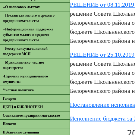
РЕШЕНИЕ от 08.11.2019
--О налоговых льготах
решение Совета Школьне
--Показатели малого и среднего
предпринимательства
Белореченского района о
--Информационная поддержка
бюджете Школьненского 
субъектов малого и среднего
Белореченского района н
предпринимательства
--Реестр консультационной
РЕШЕНИЕ от 25.10.2019 
поддержки МСП
--Муниципально-частное
решение Совета Школьне
партнерство
Белореченского района о
-Перечень муниципального
бюджете Школьненского 
имущества
Белореченского района н
Учетная политика
Галерея
Постановление исполнен
ЦКРЦ и БИБЛИОТЕКИ
Социальное предпринимательство
Исполнение бюджета за 
Новости
2
Публичные слушания