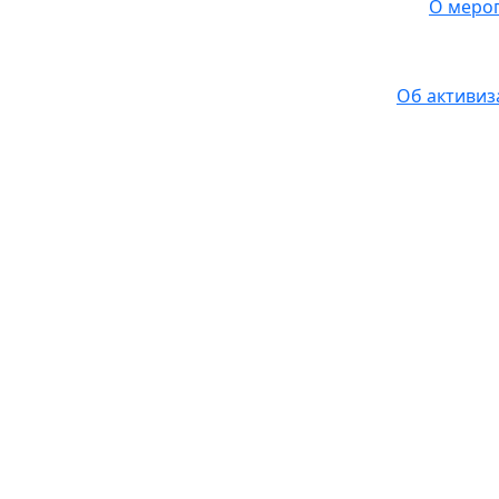
О мероп
Об активиз