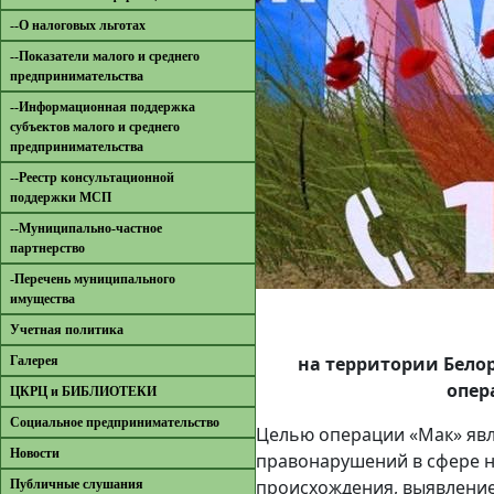
--О налоговых льготах
--Показатели малого и среднего
предпринимательства
--Информационная поддержка
субъектов малого и среднего
предпринимательства
--Реестр консультационной
поддержки МСП
--Муниципально-частное
партнерство
-Перечень муниципального
имущества
Учетная политика
на территории Бело
Галерея
опер
ЦКРЦ и БИБЛИОТЕКИ
Социальное предпринимательство
Целью операции «Мак» явл
Новости
правонарушений в сфере н
происхождения, выявление
Публичные слушания