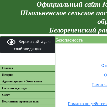
Официальный сайт М
Школьненское сельское пос
об
Белореченский ра
Безопасность
Версия сайта для
слабовидящих
От
Главная
О
История
Администрация / Отчет главы
Памятка
Сведения о доходах
Совет
Нормативно-правовые акты
Памятка по действи