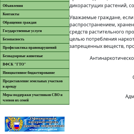
дикорастущих растений, с
Объявления
Контакты
Уважаемые граждане, если
Обращения граждан
распространением, хранен
средств растительного пр
Государственные услуги
целью потребления наркот
Безопасность
запрещенных веществ, про
Профилактика правонарушений
Безнадзорные животные
Антинаркотическо
ВФСК "ГТО"
Инициативное бюджетирование
Предоставление земельных участков
в аренду
Меры поддержки участников СВО и
Адм
членов их семей