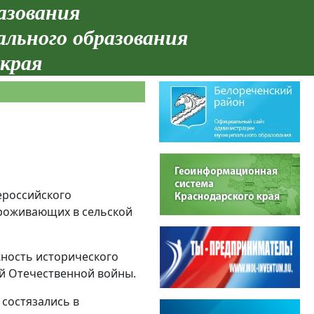
азования
ального образования
 края
ероссийского
 проживающих в сельской
жность исторического
ой Отечественной войны.
состязались в