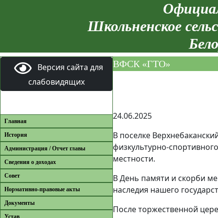
Официал
Школьненское сельс
Бело
ВФСК «ГТО»
Версия сайта для
слабовидящих
24.06.2025
Главная
В поселке Верхнебакански
История
физкультурно-спортивного 
Администрация / Отчет главы
местности.
Сведения о доходах
Совет
В День памяти и скорби м
наследия нашего государс
Нормативно-правовые акты
Документы
После торжественной цер
Устав