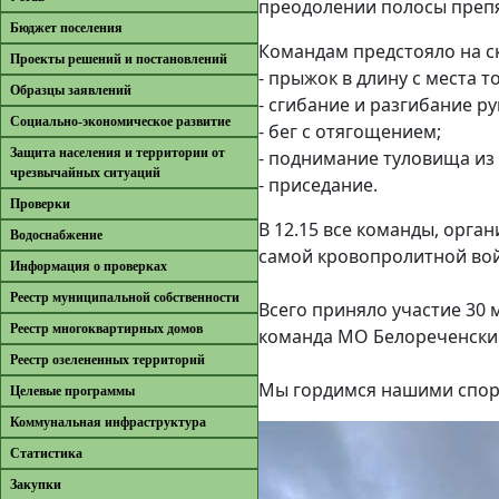
преодолении полосы препя
Бюджет поселения
Командам предстояло на с
Проекты решений и постановлений
- прыжок в длину с места 
Образцы заявлений
- сгибание и разгибание ру
Cоциально-экономическое развитие
- бег с отягощением;
Защита населения и территории от
- поднимание туловища из
чрезвычайных ситуаций
- приседание.
Проверки
В 12.15 все команды, орга
Водоснабжение
самой кровопролитной вой
Информация о проверках
Реестр муниципальной собственности
Всего приняло участие 30
Реестр многоквартирных домов
команда МО Белореченский
Реестр озелененных территорий
Мы гордимся нашими спор
Целевые программы
Коммунальная инфраструктура
Cтатистика
Закупки