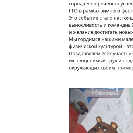
города Белореченска успе
ГТО в рамках зимнего фес
Это событие стало настоящ
выносливость и командный
и желание достигать новых
Мы гордимся нашими мален
физической культурой – эт
Поздравляем всех участни
их неоценимый труд и под
окружающих своим приме