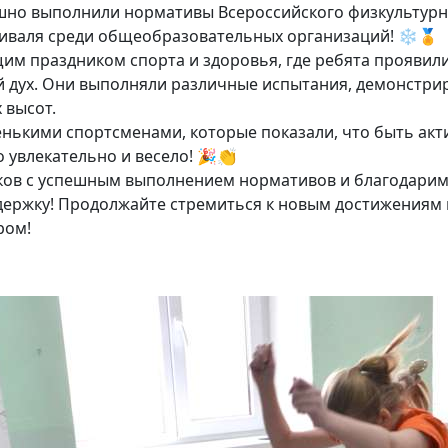
шно выполнили нормативы Всероссийского физкультурн
тиваля среди общеобразовательных организаций! ❄🏅
им праздником спорта и здоровья, где ребята проявили
 дух. Они выполняли различные испытания, демонстри
 высот.
ькими спортсменами, которые показали, что быть акт
о увлекательно и весело! 🎉👏
ков с успешным выполнением нормативов и благодарим 
держку! Продолжайте стремиться к новым достижениям 
ром!