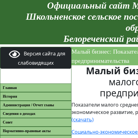
Официальный сайт М
Школьненское сельское пос
об
Белореченский ра
Малый бизнес: Показате
Версия сайта для
предпринимательства
слабовидящих
Малый би
малог
Главная
предпри
История
Показатели малого средне
Администрация / Отчет главы
экономическое развитие, р
Сведения о доходах
(скачать)
Совет
Социально-экономическое 
Нормативно-правовые акты