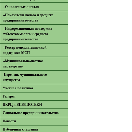
--О налоговых льготах
--Показатели малого и среднего
предпринимательства
--Информационная поддержка
субъектов малого и среднего
предпринимательства
--Реестр консультационной
поддержки МСП
--Муниципально-частное
партнерство
-Перечень муниципального
имущества
Учетная политика
Галерея
ЦКРЦ и БИБЛИОТЕКИ
Социальное предпринимательство
Новости
Публичные слушания