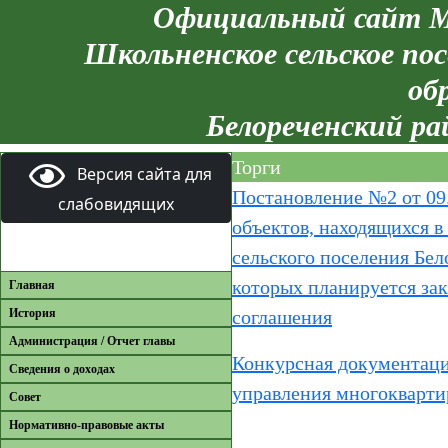
Официальный сайт М
Школьненское сельское пос
об
Белореченский ра
Торги
Версия сайта для
Постановление №2 от 09
слабовидящих
объектов, находящихся 
сельского поселения Бе
которых планируется за
Главная
История
соглашения
Администрация / Отчет главы
Конкурсная документаци
Сведения о доходах
управления многокварт
Совет
Нормативно-правовые акты