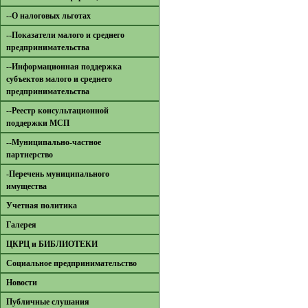
--О налоговых льготах
--Показатели малого и среднего
предпринимательства
--Информационная поддержка
субъектов малого и среднего
предпринимательства
--Реестр консультационной
поддержки МСП
--Муниципально-частное
партнерство
-Перечень муниципального
имущества
Учетная политика
Галерея
ЦКРЦ и БИБЛИОТЕКИ
Социальное предпринимательство
Новости
Публичные слушания