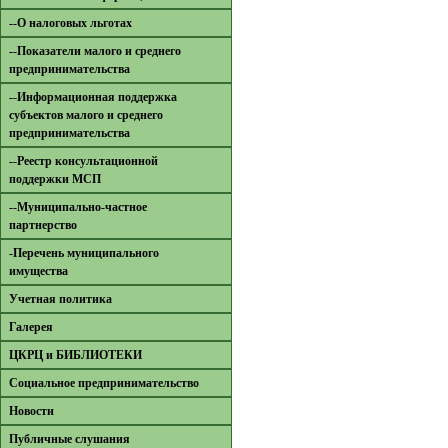
--О налоговых льготах
--Показатели малого и среднего
предпринимательства
--Информационная поддержка
субъектов малого и среднего
предпринимательства
--Реестр консультационной
поддержки МСП
--Муниципально-частное
партнерство
-Перечень муниципального
имущества
Учетная политика
Галерея
ЦКРЦ и БИБЛИОТЕКИ
Социальное предпринимательство
Новости
Публичные слушания