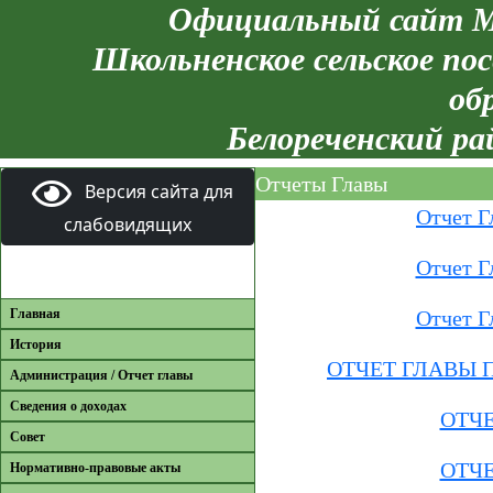
Официальный сайт М
Школьненское сельское пос
об
Белореченский ра
Отчеты Главы
Версия сайта для
Отчет Г
слабовидящих
Отчет Г
Главная
Отчет Г
История
ОТЧЕТ ГЛАВЫ П
Администрация / Отчет главы
Сведения о доходах
ОТЧЕТ
Совет
ОТЧЕТ
Нормативно-правовые акты