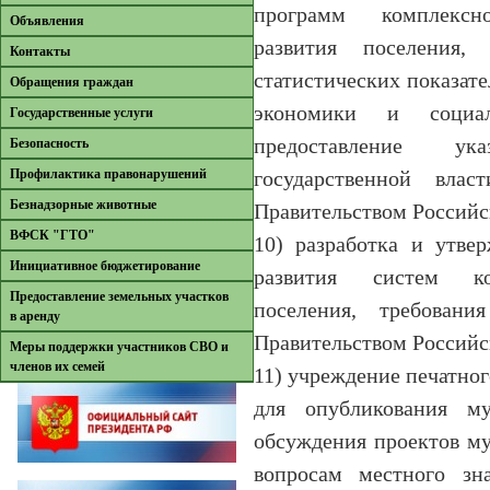
программ комплексно
Объявления
развития поселения,
Контакты
статистических показат
Обращения граждан
экономики и социа
Государственные услуги
предоставление у
Безопасность
Профилактика правонарушений
государственной влас
Безнадзорные животные
Правительством Российс
ВФСК "ГТО"
10) разработка и утве
Инициативное бюджетирование
развития систем ко
Предоставление земельных участков
поселения, требовани
в аренду
Правительством Российс
Меры поддержки участников СВО и
членов их семей
11) учреждение печатно
для опубликования му
обсуждения проектов м
вопросам местного зна