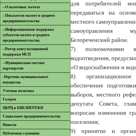
для потребителей мо
--О налоговых льготах
передаваться на осно
--Показатели малого и среднего
местного самоуправлени
предпринимательства
--Информационная поддержка
самоуправления му
субъектов малого и среднего
Белореченский район.
предпринимательства
7) полномочиями 
--Реестр консультационной
поддержки МСП
водоотведения, предус
--Муниципально-частное
«О водоснабжении и вод
партнерство
8) организационное
-Перечень муниципального
имущества
обеспечение подготовк
Учетная политика
выборов, местного рефе
Галерея
депутата Совета, гла
ЦКРЦ и БИБЛИОТЕКИ
вопросам изменения гр
Социальное предпринимательство
поселения;
Новости
9) принятие и орган
Публичные слушания