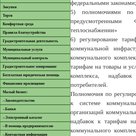
федеральными законами
Закупки
5) полномочиями по 
Торги
предусмотренными
Комфортная среда
теплоснабжении»
Правила благоустройства
6) регулирование тари
Градостроительная деятельность
коммунальной инфраст
Муниципальные услуги
коммунального комплек
Муниципальный контроль
тарифам на товары и ус
Градостроительное зонирование
комплекса, надбав
Бесплатная юридическая помощь
Финансовое просвещение
потребителей.
Малый бизнес:
Полномочия по регулир
--Законодательство
к системе коммуналь
--Банки
организаций коммуналь
--Электронный каталог
надбавок к тарифам на
--В помощь предпринимателю
коммунального комплек
--Контактная информация