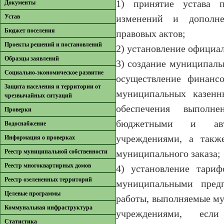
1) принятие устава 
Документы
Устав
изменений и дополне
Бюджет поселения
правовых актов;
Проекты решений и постановлений
2) установление официа
Образцы заявлений
3) создание муниципал
Cоциально-экономическое развитие
осуществление финансо
Защита населения и территории от
муниципальных казенн
чрезвычайных ситуаций
обеспечения выполне
Проверки
бюджетными и авт
Водоснабжение
учреждениями, а такж
Информация о проверках
Реестр муниципальной собственности
муниципального заказа;
Реестр многоквартирных домов
4) установление тариф
Реестр озелененных территорий
муниципальными пред
Целевые программы
работы, выполняемые м
Коммунальная инфраструктура
учреждениями, есл
Cтатистика