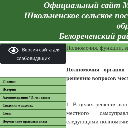
Официальный сайт М
Школьненское сельское пос
об
Белореченский ра
Полномочия, функции, 
Версия сайта для
слабовидящих
Полномочия органов 
решению вопросов мес
Главная
История
Администрация / Отчет главы
1. В целях решения воп
Сведения о доходах
местного самоуправ
Совет
следующими полномочи
Нормативно-правовые акты