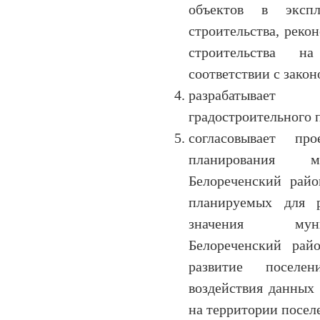
объектов в эксп
строительства, реко
строительства н
соответствии с закон
разрабатывае
градостроительного 
согласовывает пр
планирования му
Белореченский рай
планируемых для р
значения муни
Белореченский рай
развитие поселен
воздействия данных
на территории посел